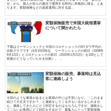
せ」から、個人が自らの責任で運用する時代に本格的に移る、とあ
ります。変額保険などの資産運用に対する認...
変額保険販売で米国大統領選挙
【話材】変額保険販売
について聞かれたら
下図はリーマンショックと今回のコロナショックのNYダウ平均の
比較グラフです（6月10日時点、 リーマンショックの前日（2008年
9月12日）とコロナショックの前日（2020年2月21日）を100として
前後がどうなっていたかを比較）。 ...
変額保険の販売、暴落時は見込
【話材】変額保険販売
客に連絡しよう
今回のような暴落があるとお客様の中には不安になり、「このまま
続けて大丈夫ですか？」と連絡をしてくる方もいるかもしれませ
ん。連絡してきた人にどう対応するかはもちろんですが、連絡をし
てこないお客様にどう対応をするかで、募集人にとって変額保険