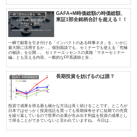
GAFA+M時価総額の時価総額、
一瞬で差別化を図る「時事ネタトーク」
東証1部全銘柄合計を超える！！
一瞬で顧客を引き付ける「インパクトのある時事ネタ」を、いかに
最大限に活用するか…。個別面談でも、セミナーでも使える「究極
の秘訣」を公開…。 セミナーエッセンスの真髄「マネーセミナー
編」とも言える内容。一般的なFP系講師と全...
長期投資を妨げるのは誰？
【話材】変額保険販売
投資で成果を得る最も確かな方法は長く続けることです。ところが
日本ではせっかく投資信託を買っても長期保有せずに短期での売買
を繰り返しているので世界の企業が生み出す利益を投資の成果とし
て得ることができていないと言われていますね。 今日は...