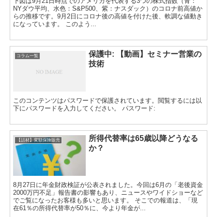
下図は9月21日時点でのアメリカを代表する3つの株式指数（青：
NYダウ平均、水色：S&P500、紫：ナスダック）のコロナ前高値か
らの推移です。9月2日にコロナ後の高値を付けた後、軟調な値動き
になっています。 このよう...
保護中: 【動画】セミナー営業の
コラム一覧
技術
このコンテンツはパスワードで保護されています。閲覧するには以
下にパスワードを入力してください。 パスワード:
所得代替率は65歳以降どうなる
【話材】変額保険販売
か？
8月27日に年金財政検証が公表されました。今回は6月の「老後資金
2000万円不足」報告書の影響もあり、ニュースやワイドショーなど
でご覧になったお客様も多いと思います。 そこでの報道は、「現
在61％の所得代替率が50％に、今より年金が...