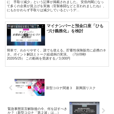
に 手取り減少」という記事が掲載されました。 安倍内閣になっ
て多くの企業が賃上げを実施（官製春闘などと言われましたね）、
にもかかわらず手取りは減少しているというデ...
マイナンバーと預金口座「ひも
一瞬で差別化を図る「時事ネタトーク」
づけ義務化」を検討
簡単で、わかりやすく、誰でも使える。貯蓄性保険販売に必携のネ
タ。ポイント解説とトーク組成例の実演。 （7分09秒
2020/5/25） この動画を受講する／3,000円
新型コロナ関連３ 新興国リスク
緊急事態宣言解除後の今、何を話すべき
か？（新型コロナ「第２波」は…）