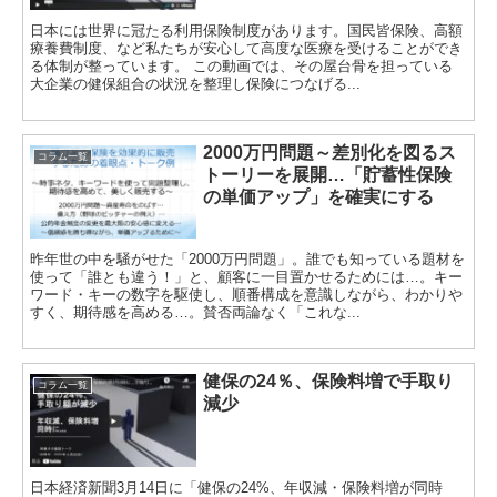
日本には世界に冠たる利用保険制度があります。国民皆保険、高額
療養費制度、など私たちが安心して高度な医療を受けることができ
る体制が整っています。 この動画では、その屋台骨を担っている
大企業の健保組合の状況を整理し保険につなげる...
2000万円問題～差別化を図るス
コラム一覧
トーリーを展開…「貯蓄性保険
の単価アップ」を確実にする
昨年世の中を騒がせた「2000万円問題」。誰でも知っている題材を
使って「誰とも違う！」と、顧客に一目置かせるためには…。キー
ワード・キーの数字を駆使し、順番構成を意識しながら、わかりや
すく、期待感を高める…。賛否両論なく「これな...
健保の24％、保険料増で手取り
コラム一覧
減少
日本経済新聞3月14日に「健保の24%、年収減・保険料増が同時