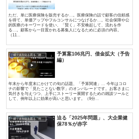
ただ、単に医療保険を販売するか…。医療保険の話で顧客の信頼感
を得て、単価アップやフルコンサルにつなげるか…。社会保障や公
的医療のキーワードを使い、「賢く」不安喚起して、流れを作
る…。顧客から一目置かれる募集人になるために必須の内容。
（11...
予算案106兆円、借金拡大（予告
一瞬で差別化を図る「時事ネタトーク」
編）
年末から年度末にかけての旬の話題、「予算関連」… 今年はコロ
ナの影響で「見たことない数字」のオンパレードです。お客さまに
気付きを与えつつ、上手にストーリー展開するための雑談ツールと
して、例年以上に効果が高いと思います。（9分...
迫る「2025年問題」、大企業健
一瞬で差別化を図る「時事ネタトーク」
保78％が赤字