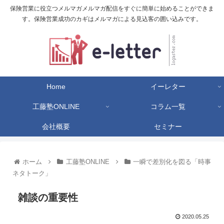
保険営業に役立つメルマガメルマガ配信をすぐに簡単に始めることができま
す。保険営業成功のカギはメルマガによる見込客の囲い込みです。
Home
イーレター
工藤塾ONLINE
コラム一覧
会社概要
セミナー
ホーム
工藤塾ONLINE
一瞬で差別化を図る「時事
ネタトーク」
雑談の重要性
2020.05.25