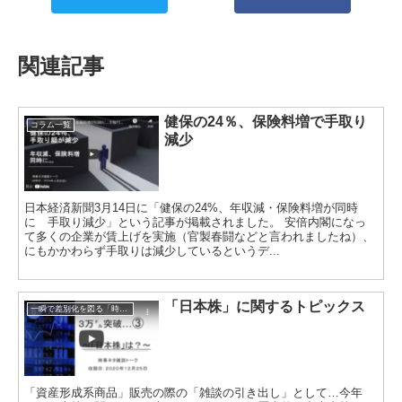
関連記事
健保の24％、保険料増で手取り
コラム一覧
減少
日本経済新聞3月14日に「健保の24%、年収減・保険料増が同時
に 手取り減少」という記事が掲載されました。 安倍内閣になっ
て多くの企業が賃上げを実施（官製春闘などと言われましたね）、
にもかかわらず手取りは減少しているというデ...
「日本株」に関するトピックス
一瞬で差別化を図る「時事ネタトーク」
「資産形成系商品」販売の際の「雑談の引き出し」として…今年