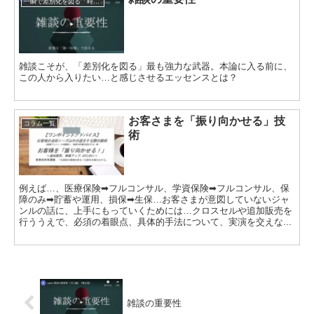
一瞬で差別化を図る「時事ネタトーク」
雑談こそが、「差別化を図る」最も強力な武器。本論に入る前に、
この人から入りたい…と感じさせるエッセンスとは？
お客さまを「振り向かせる」技
コラム一覧
術
例えば…、医療保険➡フルコンサル、学資保険➡フルコンサル、保
障のみ➡貯蓄や運用、損保➡生保…お客さまが意図していないジャ
ンルの話に、上手にもっていくためには…クロスセルや追加販売を
行ううえで、必須の着眼点、具体的手法について、実演を交えな...
雑談の重要性