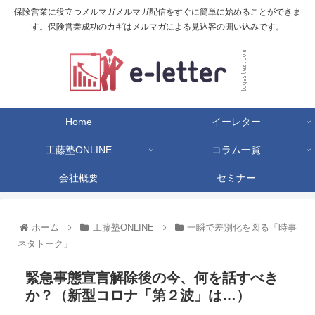
保険営業に役立つメルマガメルマガ配信をすぐに簡単に始めることができま
す。保険営業成功のカギはメルマガによる見込客の囲い込みです。
Home
イーレター
工藤塾ONLINE
コラム一覧
会社概要
セミナー
ホーム
工藤塾ONLINE
一瞬で差別化を図る「時事
ネタトーク」
緊急事態宣言解除後の今、何を話すべき
か？（新型コロナ「第２波」は…）