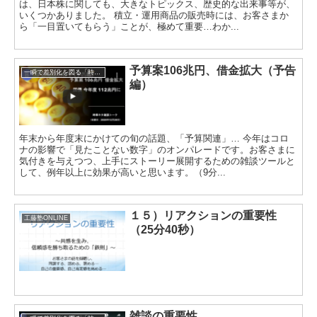
は、日本株に関しても、大きなトピックス、歴史的な出来事等が、
いくつかありました。 積立・運用商品の販売時には、お客さまか
ら「一目置いてもらう」ことが、極めて重要…わか...
予算案106兆円、借金拡大（予告
一瞬で差別化を図る「時事ネタトーク」
編）
年末から年度末にかけての旬の話題、「予算関連」… 今年はコロ
ナの影響で「見たことない数字」のオンパレードです。お客さまに
気付きを与えつつ、上手にストーリー展開するための雑談ツールと
して、例年以上に効果が高いと思います。（9分...
１５）リアクションの重要性
工藤塾ONLINE
（25分40秒）
雑談の重要性