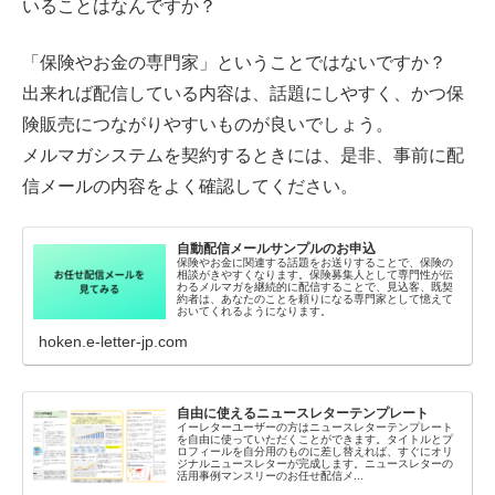
いることはなんですか？
「保険やお金の専門家」ということではないですか？
出来れば配信している内容は、話題にしやすく、かつ保
険販売につながりやすいものが良いでしょう。
メルマガシステムを契約するときには、是非、事前に配
信メールの内容をよく確認してください。
自動配信メールサンプルのお申込
保険やお金に関連する話題をお送りすることで、保険の
相談がきやすくなります。保険募集人として専門性が伝
わるメルマガを継続的に配信することで、見込客、既契
約者は、あなたのことを頼りになる専門家として憶えて
おいてくれるようになります。
hoken.e-letter-jp.com
自由に使えるニュースレターテンプレート
イーレターユーザーの方はニュースレターテンプレート
を自由に使っていただくことができます。タイトルとプ
ロフィールを自分用のものに差し替えれば、すぐにオリ
ジナルニュースレターが完成します。ニュースレターの
活用事例マンスリーのお任せ配信メ...