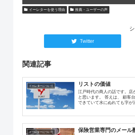
イーレターを使う理由
推薦・ユーザーの声
シ
Twitter
関連記事
リストの価値
イーレターについて
江戸時代の商人の話です。店
と思います。 答えは、 顧客
できていて水にぬれても字が消え
保険営業専門のメール
イーレターについて