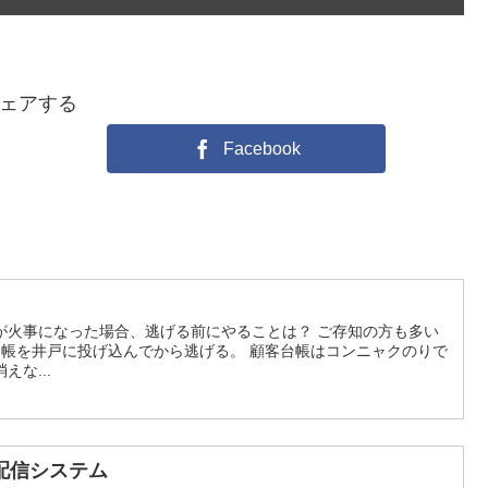
ェアする
Facebook
が火事になった場合、逃げる前にやることは？ ご存知の方も多い
台帳を井戸に投げ込んでから逃げる。 顧客台帳はコンニャクのりで
な...
配信システム