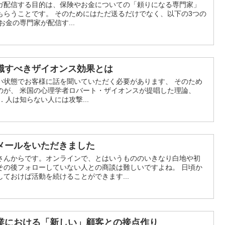
ガ配信する目的は、保険やお金についての「頼りになる専門家」
もらうことです。 そのためにはただ送るだけでなく、以下の3つの
金の専門家が配信す...
識すべきザイオンス効果とは
い状態でお客様に話を聞いていただく必要があります、 そのため
のが、 米国の心理学者ロバート・ザイオンスが提唱した理論、
．人は知らない人には攻撃...
メールをいただきました
さんからです。オンラインで、とはいうもののいきなり白地や初
その後フォローしていない人との商談は難しいですよね。 日頃か
ておけば活動を続けることができます...
業における「新しい」顧客との接点作り