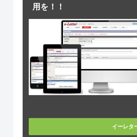
用を！！
イーレタ