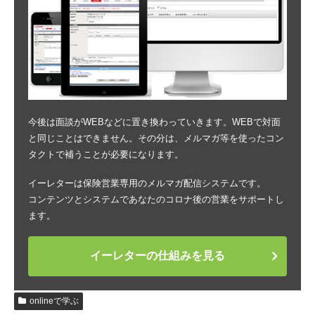
今後は面談がWEBなどに置き換わっていきます。WEBで対面
と同じことはできません。その分は、メルマガ等を使ったコン
タクトで補うことが必要になります。
イーレターは保険営業専用のメルマガ配信システムです。
コンテンツとシステムであなたのコロナ後の営業をサポートし
ます。
イーレターの仕組みを見る
onlineで学ぶ