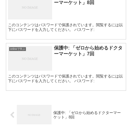
ーマーケット」8回
このコンテンツはパスワードで保護されています。閲覧するには以
下にパスワードを入力してください。 パスワード:
保護中: 「ゼロから始めるドクタ
onlineで学ぶ
ーマーケット」7回
このコンテンツはパスワードで保護されています。閲覧するには以
下にパスワードを入力してください。 パスワード:
保護中: 「ゼロから始めるドクターマー
ケット」8回