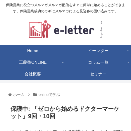
保険営業に役立つメルマガメルマガ配信をすぐに簡単に始めることができま
す。保険営業成功のカギはメルマガによる見込客の囲い込みです。
Home
イーレター
工藤塾ONLINE
コラム一覧
会社概要
セミナー
ホーム
onlineで学ぶ
保護中: 「ゼロから始めるドクターマーケ
ット」9回・10回