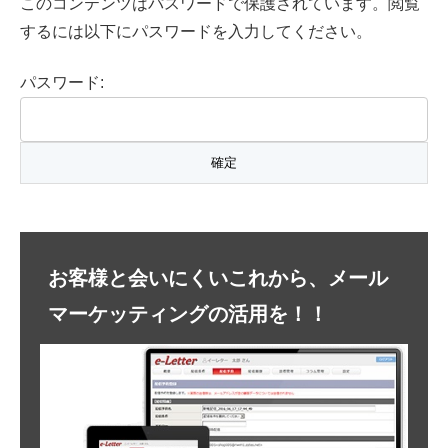
このコンテンツはパスワードで保護されています。閲覧
するには以下にパスワードを入力してください。
パスワード:
お客様と会いにくいこれから、メール
マーケッティングの活用を！！