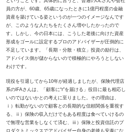
ということです。具体的に言うと、普通のOLさんや会社
員の方が、60歳、65歳になったときに1億円程度の金融
資産を築けている姿というのが一つのイメージなんです
が、このような人たちをたくさん増やしたかったので
す。しかし、今の日本には、こうした老後に向けた資産
形成をゴールに設定するプロのアドバイザーが圧倒的に
不足しています。「長期・分散・積立」投資の励行は、
アドバイス側が儲からないので積極的にやろうとしない
わけです。
現役を引退してから10年が経過しましたが、保険代理店
系のIFAさんは、「顧客に“r”を届ける」役目に最も相応し
いのではないかとの考えに至りました。その理由は、
ⅰ）転勤がないので顧客との長期的な信頼関係を重視す
る、ⅱ）保険の収入だけでもある程度は食べていけるの
で無理な営業をしなくて済む、ⅲ）保険と投資信託のプ
ロダクトミックスでアドバイザー自身の老後も安泰にな