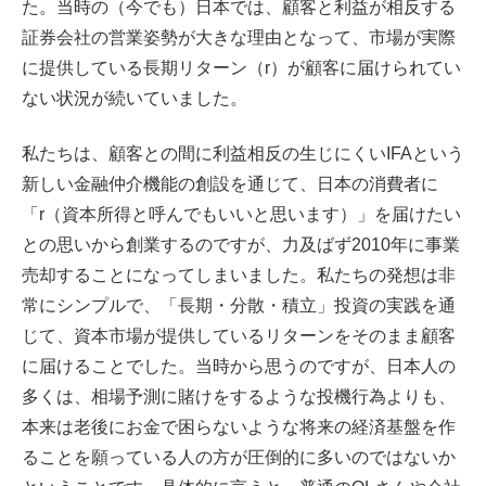
た。
当時の（今でも）日本では、顧客と利益が相反する
証券会社の営業姿勢が大きな理由となって、市場が実際
に提供している長期リターン（r）が顧客に届けられてい
ない状況が続いていました。
私たちは、顧客との間に利益相反の生じにくいIFAという
新しい金融仲介機能の創設を通じて、日本の消費者に
「r（資本所得と呼んでもいいと思います）」を届けたい
との思いから創業するのですが、力及ばず2010年に事業
売却することになってしまいました。私たちの発想は非
常にシンプルで、「長期・分散・積立」投資の実践を通
じて、資本市場が提供しているリターンをそのまま顧客
に届けることでした。当時から思うのですが、日本人の
多くは、相場予測に賭けをするような投機行為よりも、
本来は老後にお金で困らないような将来の経済基盤を作
ることを願っている人の方が圧倒的に多いのではないか